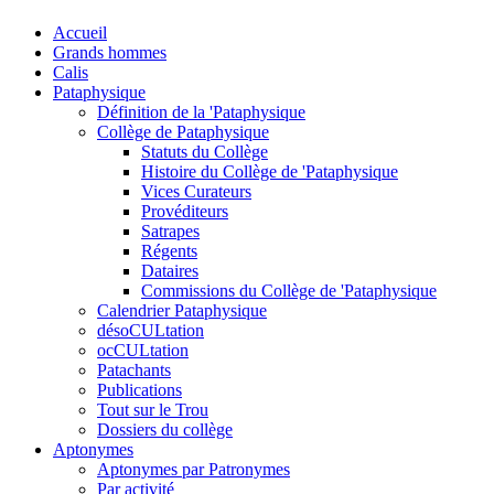
Accueil
Grands hommes
Calis
Pataphysique
Définition de la 'Pataphysique
Collège de Pataphysique
Statuts du Collège
Histoire du Collège de 'Pataphysique
Vices Curateurs
Provéditeurs
Satrapes
Régents
Dataires
Commissions du Collège de 'Pataphysique
Calendrier Pataphysique
désoCULtation
ocCULtation
Patachants
Publications
Tout sur le Trou
Dossiers du collège
Aptonymes
Aptonymes par Patronymes
Par activité