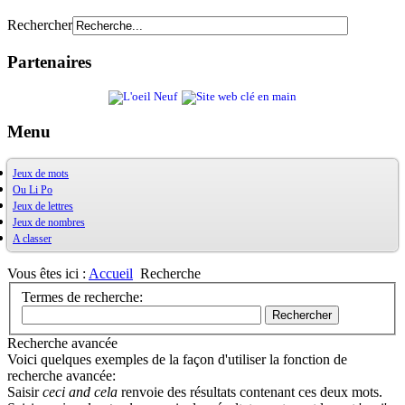
Rechercher
Partenaires
Menu
Jeux de mots
Ou Li Po
OuXPo
Jeux de lettres
Contrepets
OuLiPo
Jeux de nombres
Palindromes
Base de la Bibliothèque Oulipienne
A classer
Jeux de mots divers
Oulipiens
Ludimath
Récréamots
G. Perec
Base Ludimath
Glossaire des figures de style
Ecrit par des oulipiens
Ludimaths : bibliographie
Bibliographie
Vous êtes ici :
Accueil
Recherche
Chansonnances
Nombres premiers
Les jeux
Termes de recherche:
Anaphore
Carrés magiques
Alphabet
Rechercher
Jouez carré
La vie mode d'emploi
Recherche avancée
Voici quelques exemples de la façon d'utiliser la fonction de
recherche avancée:
Saisir
ceci and cela
renvoie des résultats contenant ces deux mots.