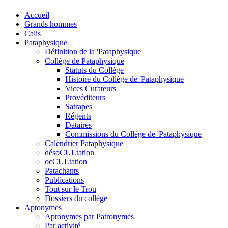
Accueil
Grands hommes
Calis
Pataphysique
Définition de la 'Pataphysique
Collège de Pataphysique
Statuts du Collège
Histoire du Collège de 'Pataphysique
Vices Curateurs
Provéditeurs
Satrapes
Régents
Dataires
Commissions du Collège de 'Pataphysique
Calendrier Pataphysique
désoCULtation
ocCULtation
Patachants
Publications
Tout sur le Trou
Dossiers du collège
Aptonymes
Aptonymes par Patronymes
Par activité