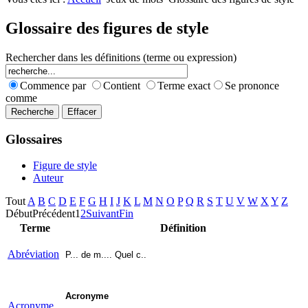
Nombres premiers
Les jeux
Carrés magiques
Alphabet
Glossaire des figures de style
Jouez carré
La vie mode d'emploi
Rechercher dans les définitions (terme ou expression)
Commence par
Contient
Terme exact
Se prononce
comme
Glossaires
Figure de style
Auteur
Tout
A
B
C
D
E
F
G
H
I
J
K
L
M
N
O
P
Q
R
S
T
U
V
W
X
Y
Z
Début
Précédent
1
2
Suivant
Fin
Terme
Définition
Abréviation
P... de m.... Quel c..
Acronyme
Acronyme