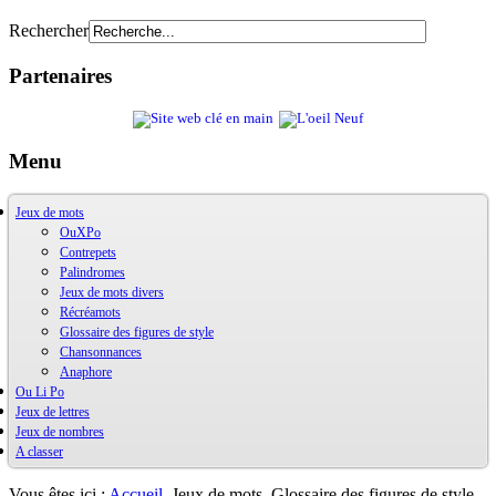
Rechercher
Partenaires
Menu
Jeux de mots
OuXPo
Contrepets
Palindromes
Jeux de mots divers
Récréamots
Glossaire des figures de style
Chansonnances
Anaphore
Ou Li Po
Jeux de lettres
OuLiPo
Jeux de nombres
Base de la Bibliothèque Oulipienne
A classer
Oulipiens
Ludimath
G. Perec
Base Ludimath
Ecrit par des oulipiens
Ludimaths : bibliographie
Bibliographie
Vous êtes ici :
Accueil
Jeux de mots
Glossaire des figures de style