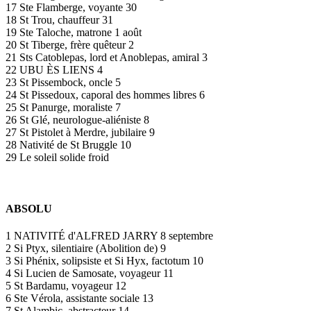
17 Ste Flamberge, voyante 30
18 St Trou, chauffeur 31
19 Ste Taloche, matrone 1 août
20 St Tiberge, frère quêteur 2
21 Sts Catoblepas, lord et Anoblepas, amiral 3
22 UBU ÈS LIENS 4
23 St Pissembock, oncle 5
24 St Pissedoux, caporal des hommes libres 6
25 St Panurge, moraliste 7
26 St Glé, neurologue-aliéniste 8
27 St Pistolet à Merdre, jubilaire 9
28 Nativité de St Bruggle 10
29 Le soleil solide froid
ABSOLU
1 NATIVITÉ d'ALFRED JARRY 8 septembre
2 Si Ptyx, silentiaire (Abolition de) 9
3 Si Phénix, solipsiste et Si Hyx, factotum 10
4 Si Lucien de Samosate, voyageur 11
5 St Bardamu, voyageur 12
6 Ste Vérola, assistante sociale 13
7 St Alambic, abstracteur 14