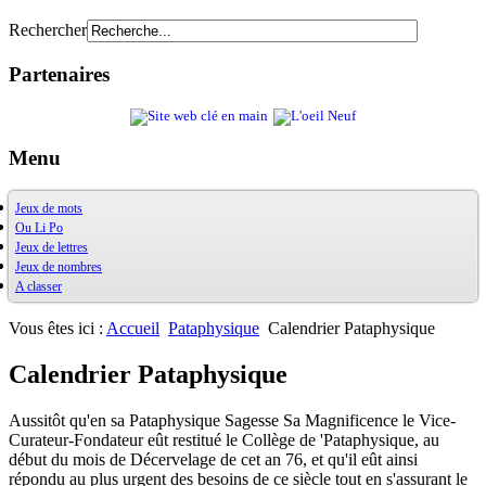
Rechercher
Partenaires
Menu
Jeux de mots
Ou Li Po
OuXPo
Jeux de lettres
Contrepets
OuLiPo
Jeux de nombres
Palindromes
Base de la Bibliothèque Oulipienne
A classer
Jeux de mots divers
Oulipiens
Ludimath
Récréamots
G. Perec
Base Ludimath
Glossaire des figures de style
Ecrit par des oulipiens
Ludimaths : bibliographie
Bibliographie
Vous êtes ici :
Accueil
Pataphysique
Calendrier Pataphysique
Chansonnances
Nombres premiers
Les jeux
Anaphore
Carrés magiques
Alphabet
Calendrier Pataphysique
Jouez carré
La vie mode d'emploi
Aussitôt qu'en sa Pataphysique Sagesse Sa Magnificence le Vice-
Curateur-Fondateur eût restitué le Collège de 'Pataphysique, au
début du mois de Décervelage de cet an 76, et qu'il eût ainsi
répondu au plus urgent des besoins de ce siècle tout en s'assurant le