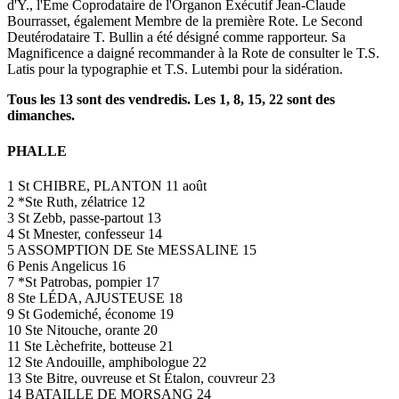
d'Y., l'Eme Coprodataire de l'Organon Exécutif Jean-Claude
Bourrasset, également Membre de la première Rote. Le Second
Deutérodataire T. Bullin a été désigné comme rapporteur. Sa
Magnificence a daigné recommander à la Rote de consulter le T.S.
Latis pour la typographie et T.S. Lutembi pour la sidération.
Tous les 13 sont des vendredis. Les 1, 8, 15, 22 sont des
dimanches.
PHALLE
1 St CHIBRE, PLANTON 11 août
2 *Ste Ruth, zélatrice 12
3 St Zebb, passe-partout 13
4 St Mnester, confesseur 14
5 ASSOMPTION DE Ste MESSALINE 15
6 Penis Angelicus 16
7 *St Patrobas, pompier 17
8 Ste LÉDA, AJUSTEUSE 18
9 St Godemiché, économe 19
10 Ste Nitouche, orante 20
11 Ste Lèchefrite, botteuse 21
12 Ste Andouille, amphibologue 22
13 Ste Bitre, ouvreuse et St Étalon, couvreur 23
14 BATAILLE DE MORSANG 24