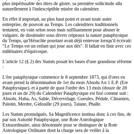
plus impérissable des titres de gloire, sa première sollicitude alla
naturellement à l'indescriptible misère du calendrier.
En effet il importait, au plus haut point et avant toute autre
entreprise, de pouvoir au Temps. Les calendriers traditionnels
tentaient, en vain selon nous mais suffisamment pour abuser le
vulgaire, de dissimuler sous divers oripeaux la nature pataphysique
du Temps, qu'Héraclite pourtant avait déjà entrevue lorsqu'il écrivait:
"Le Temps est un enfant qui joue aux dés". Il fallait en finir avec ces
millénaires d'équivoque.
L'article 12 (§ 2) des Statuts posait les bases d'une grandiose réforme
:
L'ère pataphysique commence le 8 septembre 1873, qui d'ores en
avant prend la dénomination de 1er du mois Absolu An 1 E.P. (Ere
Pataphysique), et à partir de quoi l'ordre des 13 mois (douze de 28
jours et un de 29) du Calendrier Pataphysique est fixé comme suit :
Absolu, Haha, As, Sable, Décervelage, Gueules, Pédale, Clinamen,
Palotin, Merdre, Gidouille (29 jours), Tatane, Phalle.
Les Statuts promulgués, Sa Magnificence institua donc à ces fins, de
par son Autorité Pataphysique, une Rote Astrologique
Extraordinaire, ainsi dénommée pour se distinguer de la Rote
Astrologique Ordinaire dont la charge sera de veiller à la