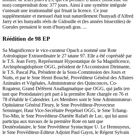
non) comprendrait donc 377 jours. Ainsi à une symétrie intégrale
s'unissait une irrationnalité qui frisait la licence. Ce jour
supplémentaire et mensuel était tout naturellement l'hunyadi d'Alfred
Jarry et les hunyadis réels de Gidouille et (les années bissextiles) de
Gueules prenaient le nom d'hunyadi gras. ...
Réédition de 98 EP
Sa Magnificence le vice-curateur Opach a nommé une Rote
Astrologique Extraordinaire le 27 tatane 97. Elle a été coprésidé par
le T.S. Jean Ferry, Représentant Hypostatique de Sa Magnificence,
Archisphragidophore OGG, président de l'Accomission Dirimante,
le T.S. Pascal Pia, Président de la Sous-Commission des Jours et
Nuits, et par le Sme Henri Bouché, Provéditeur Général des Affaires
Animales et Végétales, Administrateur des Quinconces, Co-
Rogateur, Grand Déférent Anallagmatique que OGG, qui jadis (en
tant que Protodataire) prit part à la première Rote chargée en 76 et
78 d'établir le Calendrier. Les Membres sont le Sme Administrateur-
Opitulateur Général Fleury, le Sme Provéditeur-Provecteur
Senninger, Haut Vice-Secrétaire Perpétuel OGG, le Sme Tchang-
Tso-Min, le Sme Provéditeur-Diætète Rafaël de Luc, qui lui aussi
participa aux travaux de la première Rote en tant que
Deutérodataire, le Sme Provéditeur Syntactique U. Le Hennuyeux,
le Sme Provéditeur-Editeur Adjoint Paul Gayot, le Régent Sylvain