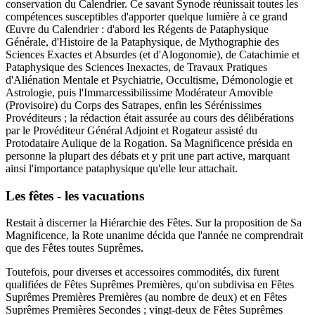
conservation du Calendrier. Ce savant Synode réunissait toutes les
compétences susceptibles d'apporter quelque lumière à ce grand
Œuvre du Calendrier : d'abord les Régents de Pataphysique
Générale, d'Histoire de la Pataphysique, de Mythographie des
Sciences Exactes et Absurdes (et d'Alogonomie), de Catachimie et
Pataphysique des Sciences Inexactes, de Travaux Pratiques
d'Aliénation Mentale et Psychiatrie, Occultisme, Démonologie et
Astrologie, puis l'Immarcessibilissime Modérateur Amovible
(Provisoire) du Corps des Satrapes, enfin les Sérénissimes
Provéditeurs ; la rédaction était assurée au cours des délibérations
par le Provéditeur Général Adjoint et Rogateur assisté du
Protodataire Aulique de la Rogation. Sa Magnificence présida en
personne la plupart des débats et y prit une part active, marquant
ainsi l'importance pataphysique qu'elle leur attachait.
Les fêtes - les vacuations
Restait à discerner la Hiérarchie des Fêtes. Sur la proposition de Sa
Magnificence, la Rote unanime décida que l'année ne comprendrait
que des Fêtes toutes Suprêmes.
Toutefois, pour diverses et accessoires commodités, dix furent
qualifiées de Fêtes Suprêmes Premières, qu'on subdivisa en Fêtes
Suprêmes Premières Premières (au nombre de deux) et en Fêtes
Suprêmes Premières Secondes ; vingt-deux de Fêtes Suprêmes