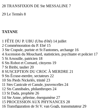
28 TRANSFIXION DE Ste MESSALINE 7
29 Le Termès 8
TATANE
1 FÊTE DU P. UBU (Ubu d'été) 14 juillet
2 Commémoration du P. Ebé 15
3 Ste Crapule, puriste et St Fantomes, archange 16
4 Ascension du Mouchard, statisticien, psychiatre et policier 17
5 St Arsouille, patricien 18
6 Sts Robot et Cornard, citoyens 19
7 St Biribi, taulier 20
8 SUSCEPTION DU CROC À MERDRE 21
9 Sts Écrase-merdre, sectateurs 22
10 Sts Pieds Nickelés, trinité 23
11 Stes Canicule et Canule, jouvencelles 24
12 Sts Cannibales, philanthropes 24
13 St Dada, prophète 26
14 Ste Anne, pèlerine, énergumène 27
15 PROCESSION AUX PHYNANCES 28
16 Transfiguration de St V. van Gogh, transmutateur 29