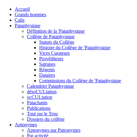
Accueil
Grands hommes
Calis
Pataphysique
Définition de la 'Pataphysique
Collège de Pataphysique
Statuts du Collège
Histoire du Collège de 'Pataphysique
Vices Curateurs
Provéditeurs
Satrapes
Régents
Dataires
Commissions du Collège de 'Pataphysique
Calendrier Pataphysique
désoCULtation
ocCULtation
Patachants
Publications
Tout sur le Trou
Dossiers du collège
Aptonymes
Aptonymes par Patronymes
Par activité