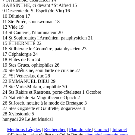
8 ABSINTHE, ci-devant *St Alfred 15
9 Descente du Si Esprit (de Vin) 16
10 Dilution 17
11 Ste Purée, sponswoman 18
12 Vide 19
13 St Canterel, l'illuminateur 20
14 St Sophrotatos l'Arménien, pataphysicien 21
15 ÉTHERNITÉ 22
16 St Ibierate le Géomètre, pataphysicien 23
17 Céphalorgie 24
18 Flûtes de Pan 24
19 Stes Grues, ophiophiles 26
20 Ste Mélusine, souillarde de cuisine 27
21 *St Venceslas, duc 28
22 EMMANUEL DIEU 29
23 Ste Varie-Miriam, amphibie 30
24 Sts Rakirs et Rastrons, porte-côtelettes 1 Octobre
25 Nativité de Sa Magnificence Opach 2
26 St Joseb, notaire à la mode de Bretagne 3
27 Stes Gigolette et Gaufrette, dogaresses 4
28 Xylostomie 5
hunyadi 29 Le Jet Musical
Mentions Légales
|
Rechercher
|
Plan du site
|
Contact
|
Intranet
©Fatrazie -- site réalisé par Odile Peyrin
sitewebcleenmain.com