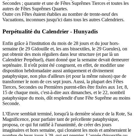
Secondes ; quarante et une de Fêtes Suprêmes Tierces et toutes les
autres de Fêtes Suprêmes Quartes.
Outre ces Fêtes étaient établies au nombre de trente-neuf des
Vacuations, inconnues jusqu'ici dans tous les autres Calendriers.
Perpétualité du Calendrier - Hunyadis
Enfin grâce à l'institution du mois de 28 jours et du jour hors-
semaine (le 29 Gidouille et, les ans bissextiles, le 29 Gueules), on
put obtenir des mois réguliers dans leur structure (et par là un
Calendrier Perpétuel), étant donné que la semaine devait demeurer
septénaire. Il n'eût point été congruent, en effet, de modifier une
disposition hebdomadaire aussi antiquement et divinement
pataphysique, non plus d'ailleurs (et pour la même raison) que de
transformer le nom de ces sept jours. Aussi, la plupart des Fêtes
Tierces, Secondes ou Premières purent-elles être fixées aux 1er, 8,
15 de chaque mois, c'est-à-dire aux dimanches, et le 22, nombril
pataphysique du mois, dût resplendir d'une Fête Suprême au moins
Seconde.
L'Œuvre semblait terminé, lorsqu'à la dernière séance de la Rote, Sa
Magnificence, pour parfaire tant de précellente pataphysique,
proposa, ce qui fut ratifié à l'unanimité, de créer des jours
imaginaires et hors semaine, qui cloraient les mois et amèneraient le
nombre de leurs jours à 29, qui est premier. L'année (bissextile ou