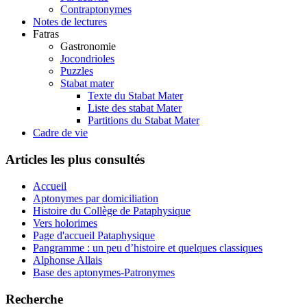
Contraptonymes
Notes de lectures
Fatras
Gastronomie
Jocondrioles
Puzzles
Stabat mater
Texte du Stabat Mater
Liste des stabat Mater
Partitions du Stabat Mater
Cadre de vie
Articles les plus consultés
Accueil
Aptonymes par domiciliation
Histoire du Collège de Pataphysique
Vers holorimes
Page d'accueil Pataphysique
Pangramme : un peu d’histoire et quelques classiques
Alphonse Allais
Base des aptonymes-Patronymes
Recherche