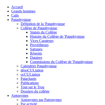
Accueil
Grands hommes
Calis
Pataphysique
Définition de la 'Pataphysique
Collège de Pataphysique
Statuts du Collège
Histoire du Collège de 'Pataphysique
Vices Curateurs
Provéditeurs
Satrapes
Régents
Dataires
Commissions du Collège de 'Pataphysique
Calendrier Pataphysique
désoCULtation
ocCULtation
Patachants
Publications
Tout sur le Trou
Dossiers du collège
Aptonymes
Aptonymes par Patronymes
Par activité