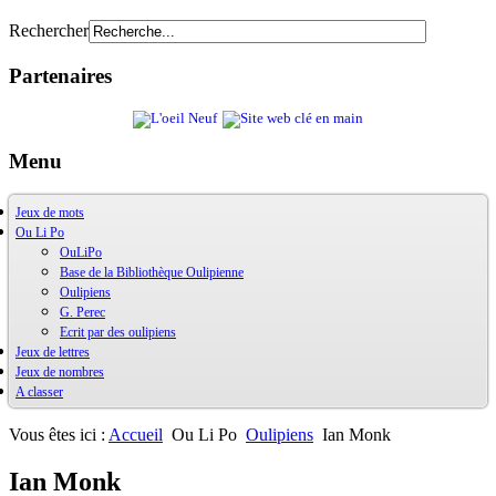
Rechercher
Partenaires
Menu
Jeux de mots
Ou Li Po
OuXPo
Contrepets
OuLiPo
Palindromes
Base de la Bibliothèque Oulipienne
Jeux de mots divers
Oulipiens
Récréamots
G. Perec
Glossaire des figures de style
Ecrit par des oulipiens
Bibliographie
Jeux de lettres
Chansonnances
Les jeux
Jeux de nombres
Anaphore
Alphabet
A classer
Ludimath
La vie mode d'emploi
Base Ludimath
Ludimaths : bibliographie
Vous êtes ici :
Accueil
Ou Li Po
Oulipiens
Ian Monk
Nombres premiers
Carrés magiques
Ian Monk
Jouez carré