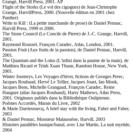
Grangé, Harvill Press, 2001. AP
Flight of the Storks (Le vol des cigognes) de Jean-Christophe
Grange, HarvillPress, 2000. (Nouvelle édition en 2001 chez
Panther)
Write to Kill : (La petite marchande de prose) de Daniel Pennac,
Harvill Press, 1999 et 2000.
The Stone Council (Le Concile de Pierre) de J.-C. Grange, Harvill,
2001.
Raymond Roussel, François Caradec, Atlas, London, 2001.
Passion Fruit (Aux fruits de la passion), de Daniel Pennac, Harvill,
2001.
The Quantum and the Lotus (L’infini dans la paume de la main), de
Matthieu Ricard et Trinh Xuan Thuan, Random House, New York,
2001.
Winter Journeys, Les Voyages d'hiver, fictions de Georges Perec,
Jacques Roubaud, Hervé Le Tellier, Jacques Jouet, Ian Monk,
Jacques Bens, Michelle Grangaud, François Caradec, Reine
Haugure (alias Jacques Roubaud), Harry Mathews, Atlas Press,
2001. Originaux publiés dans la Bibliothèque Oulipienne.
Poèmes Accordés, Marais du Livre, 2002
& Marie Darrieussecq, A brief stay with the living, Faber and Faber,
2003
& Daniel Pennac, Monsieur Malaussène, Harvill, 2003
Histoires parallèles basique/banal, avec Lise Martin, La nuit myrtide,
2004