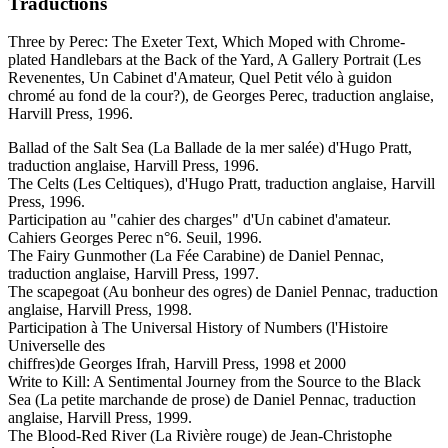
Traductions
Three by Perec: The Exeter Text, Which Moped with Chrome-
plated Handlebars at the Back of the Yard, A Gallery Portrait (Les
Revenentes, Un Cabinet d'Amateur, Quel Petit vélo à guidon
chromé au fond de la cour?), de Georges Perec, traduction anglaise,
Harvill Press, 1996.
Ballad of the Salt Sea (La Ballade de la mer salée) d'Hugo Pratt,
traduction anglaise, Harvill Press, 1996.
The Celts (Les Celtiques), d'Hugo Pratt, traduction anglaise, Harvill
Press, 1996.
Participation au "cahier des charges" d'Un cabinet d'amateur.
Cahiers Georges Perec n°6. Seuil, 1996.
The Fairy Gunmother (La Fée Carabine) de Daniel Pennac,
traduction anglaise, Harvill Press, 1997.
The scapegoat (Au bonheur des ogres) de Daniel Pennac, traduction
anglaise, Harvill Press, 1998.
Participation à The Universal History of Numbers (l'Histoire
Universelle des
chiffres)de Georges Ifrah, Harvill Press, 1998 et 2000
Write to Kill: A Sentimental Journey from the Source to the Black
Sea (La petite marchande de prose) de Daniel Pennac, traduction
anglaise, Harvill Press, 1999.
The Blood-Red River (La Rivière rouge) de Jean-Christophe