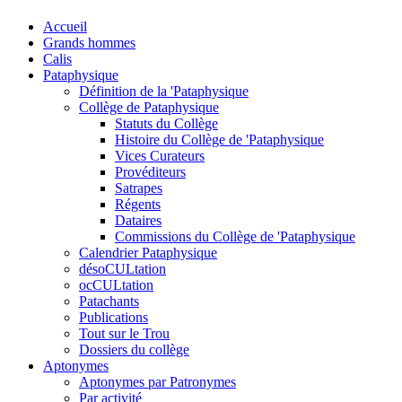
Accueil
Grands hommes
Calis
Pataphysique
Définition de la 'Pataphysique
Collège de Pataphysique
Statuts du Collège
Histoire du Collège de 'Pataphysique
Vices Curateurs
Provéditeurs
Satrapes
Régents
Dataires
Commissions du Collège de 'Pataphysique
Calendrier Pataphysique
désoCULtation
ocCULtation
Patachants
Publications
Tout sur le Trou
Dossiers du collège
Aptonymes
Aptonymes par Patronymes
Par activité