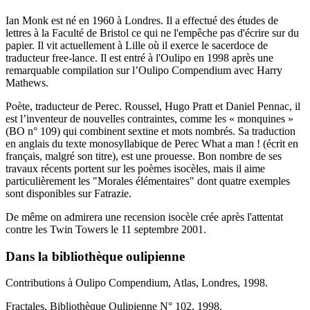
Ian Monk est né en 1960 à Londres. Il a effectué des études de
lettres à la Faculté de Bristol ce qui ne l'empêche pas d'écrire sur du
papier. Il vit actuellement à Lille où il exerce le sacerdoce de
traducteur free-lance. Il est entré à l'Oulipo en 1998 après une
remarquable compilation sur l’Oulipo Compendium avec Harry
Mathews.
Poète, traducteur de Perec. Roussel, Hugo Pratt et Daniel Pennac, il
est l’inventeur de nouvelles contraintes, comme les « monquines »
(BO n° 109) qui combinent sextine et mots nombrés. Sa traduction
en anglais du texte monosyllabique de Perec What a man ! (écrit en
français, malgré son titre), est une prouesse. Bon nombre de ses
travaux récents portent sur les poèmes isocèles, mais il aime
particulièrement les "Morales élémentaires" dont quatre exemples
sont disponibles sur Fatrazie.
De même on admirera une recension isocèle crée après l'attentat
contre les Twin Towers le 11 septembre 2001.
Dans la bibliothèque oulipienne
Contributions à Oulipo Compendium, Atlas, Londres, 1998.
Fractales, Bibliothèque Oulipienne N° 102, 1998.