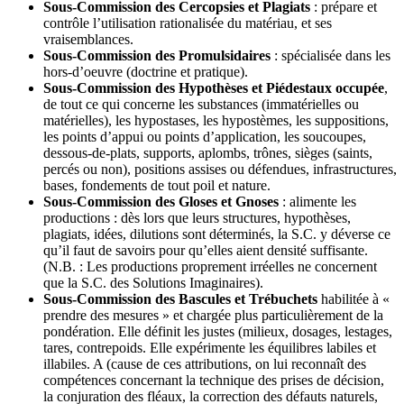
Sous-Commission des Cercopsies et Plagiats
: prépare et
contrôle l’utilisation rationalisée du matériau, et ses
vraisemblances.
Sous-Commission des Promulsidaires
: spécialisée dans les
hors-d’oeuvre (doctrine et pratique).
Sous-Commission des Hypothèses et Piédestaux occupée
,
de tout ce qui concerne les substances (immatérielles ou
matérielles), les hypostases, les hypostèmes, les suppositions,
les points d’appui ou points d’application, les soucoupes,
dessous-de-plats, supports, aplombs, trônes, sièges (saints,
percés ou non), positions assises ou défendues, infrastructures,
bases, fondements de tout poil et nature.
Sous-Commission des Gloses et Gnoses
: alimente les
productions : dès lors que leurs structures, hypothèses,
plagiats, idées, dilutions sont déter­minés, la S.C. y déverse ce
qu’il faut de savoirs pour qu’elles aient densité suffisante.
(N.B. : Les productions proprement irréelles ne concernent
que la S.C. des Solutions Imaginaires).
Sous-Commission des Bascules et Trébuchets
habilitée à «
prendre des mesures » et chargée plus particulièrement de la
pondération. Elle définit les justes (milieux, dosages, lestages,
tares, contrepoids. Elle expérimente les équilibres labiles et
illabiles. A (cause de ces attributions, on lui reconnaît des
compétences concernant la technique des prises de décision,
la conjuration des fléaux, la correction des défauts naturels,