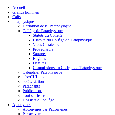
Accueil
Grands hommes
Calis
Pataphysique
Définition de la 'Pataphysique
Collège de Pataphysique
Statuts du Collège
Histoire du Collège de 'Pataphysique
Vices Curateurs
Provéditeurs
Satrapes
Régents
Dataires
Commissions du Collège de 'Pataphysique
Calendrier Pataphysique
désoCULtation
ocCULtation
Patachants
Publications
Tout sur le Trou
Dossiers du collège
Aptonymes
Aptonymes par Patronymes
Par activité