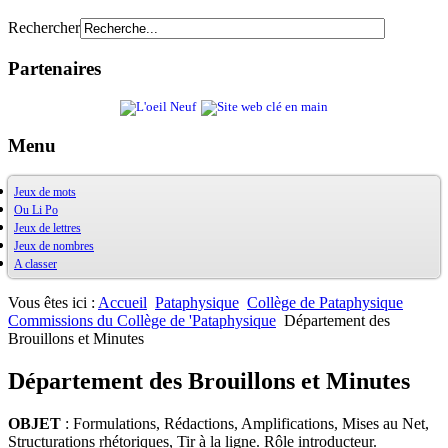
Rechercher
Partenaires
Menu
Jeux de mots
Ou Li Po
OuXPo
Jeux de lettres
Contrepets
OuLiPo
Jeux de nombres
Palindromes
Base de la Bibliothèque Oulipienne
A classer
Jeux de mots divers
Oulipiens
Ludimath
Récréamots
G. Perec
Base Ludimath
Glossaire des figures de style
Ecrit par des oulipiens
Ludimaths : bibliographie
Bibliographie
Vous êtes ici :
Accueil
Pataphysique
Collège de Pataphysique
Chansonnances
Nombres premiers
Les jeux
Commissions du Collège de 'Pataphysique
Département des
Anaphore
Carrés magiques
Alphabet
Brouillons et Minutes
Jouez carré
La vie mode d'emploi
Département des Brouillons et Minutes
OBJET
: Formulations, Rédactions, Amplifications, Mises au Net,
Structurations rhétoriques, Tir à la ligne. Rôle introducteur.