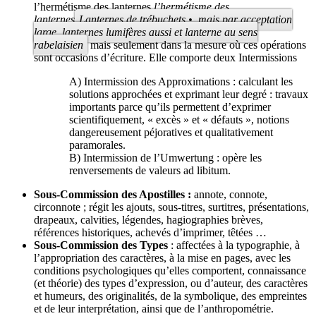
l’hermétisme des lanternes
l’hermétisme des
lanternes
Lanternes de trébuchets •, mais par acceptation
large, lanternes lumifères aussi et lanterne au sens
rabelaisien
mais seulement dans la mesure où ces opérations
sont occasions d’écriture. Elle comporte deux Intermissions
A) Intermission des Approximations : cal­culant les
solutions approchées et exprimant leur degré : travaux
impor­tants parce qu’ils permettent d’exprimer
scientifiquement, « excès » et « défauts », notions
dangereusement péjoratives et qualitativement
paramorales.
B) Intermission de l’Umwertung : opère les
renversements de valeurs ad libitum.
Sous-Commission des Apostilles :
annote, connote,
circonnote ; régit les ajouts, sous-titres, surtitres, présentations,
drapeaux, calvities, légendes, hagio­graphies brèves,
références historiques, achevés d’imprimer, têtées …
Sous-Commission des Types
: affectées à la typographie, à
l’appropriation des caractères, à la mise en pages, avec les
conditions psychologiques qu’elles comportent, connaissance
(et théorie) des types d’expression, ou d’auteur, des caractères
et humeurs, des originalités, de la symbolique, des empreintes
et de leur interprétation, ainsi que de l’anthropométrie.