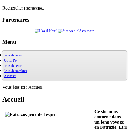
Rechercher
Partenaires
Menu
Jeux de mots
Ou Li Po
OuXPo
Jeux de lettres
Contrepets
OuLiPo
Jeux de nombres
Palindromes
Base de la Bibliothèque Oulipienne
A classer
Jeux de mots divers
Oulipiens
Ludimath
Récréamots
G. Perec
Base Ludimath
Glossaire des figures de style
Ecrit par des oulipiens
Ludimaths : bibliographie
Bibliographie
Vous êtes ici :
Accueil
Chansonnances
Nombres premiers
Les jeux
Anaphore
Carrés magiques
Alphabet
Accueil
Jouez carré
La vie mode d'emploi
Ce site nous
emmène dans
un long voyage
en Fatrazie. Et il