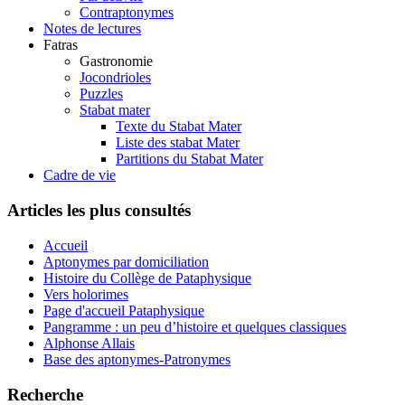
Contraptonymes
Notes de lectures
Fatras
Gastronomie
Jocondrioles
Puzzles
Stabat mater
Texte du Stabat Mater
Liste des stabat Mater
Partitions du Stabat Mater
Cadre de vie
Articles les plus consultés
Accueil
Aptonymes par domiciliation
Histoire du Collège de Pataphysique
Vers holorimes
Page d'accueil Pataphysique
Pangramme : un peu d’histoire et quelques classiques
Alphonse Allais
Base des aptonymes-Patronymes
Recherche