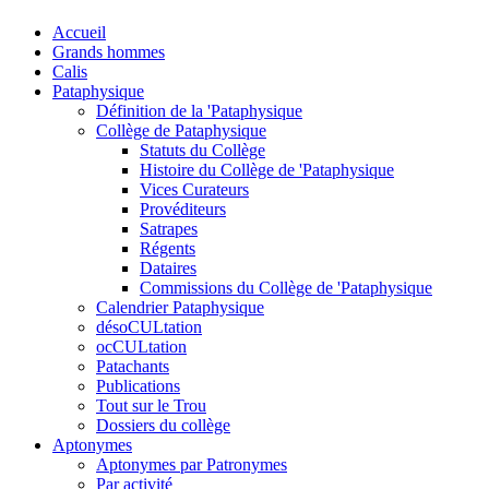
Accueil
Grands hommes
Calis
Pataphysique
Définition de la 'Pataphysique
Collège de Pataphysique
Statuts du Collège
Histoire du Collège de 'Pataphysique
Vices Curateurs
Provéditeurs
Satrapes
Régents
Dataires
Commissions du Collège de 'Pataphysique
Calendrier Pataphysique
désoCULtation
ocCULtation
Patachants
Publications
Tout sur le Trou
Dossiers du collège
Aptonymes
Aptonymes par Patronymes
Par activité