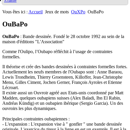
A classer
Oulipiens
Ludimath
G. Perec
Base Ludimath
Ecrit par des oulipiens
Ludimaths : bibliographie
Bibliographie
Vous êtes ici :
Accueil
Jeux de mots
OuXPo
OuBaPo
Nombres premiers
Les jeux
Carrés magiques
Alphabet
OuBaPo
Jouez carré
La vie mode d'emploi
OuBaPo
: Bande dessinée. Fondé le 28 octobre 1992 au sein de la
maison d'éditions "L'Association"
Comme l'Oulipo, l’Oubapo réfléchit à l’usage de contraintes
formelles.
Il théorise et crée des bandes dessinées à contraintes formelles fortes.
Actuellement les neufs membres de l'Oubapo sont : Anne Baraou,
Lewis Trondheim, Thierry Groensteen, Killoffer, Jean-Christophe
Menu, Gilles Ciment, Jochen Gerner, François Ayroles et Etienne
Lécroart.
Il existe aussi un Ouvroir agréé aux Etats-unis coordonné par Matt
Madden, quelques oubapiens suisses (Alex Baladi, Ibn El Rabin,
Andréas Kündig) et un oubapien ibérique (Sergio Garcia). Un des
ouvroirs les plus dynamiques.
Principales contraintes oubapiennes :
- L'expansion : L'expansion vise à " gonfler " une bande dessinée
originale. L'exercice du tireur à la ligne en est un exemple. Il est à la