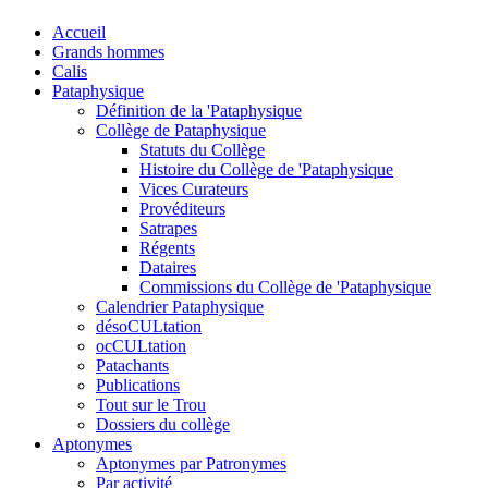
Accueil
Grands hommes
Calis
Pataphysique
Définition de la 'Pataphysique
Collège de Pataphysique
Statuts du Collège
Histoire du Collège de 'Pataphysique
Vices Curateurs
Provéditeurs
Satrapes
Régents
Dataires
Commissions du Collège de 'Pataphysique
Calendrier Pataphysique
désoCULtation
ocCULtation
Patachants
Publications
Tout sur le Trou
Dossiers du collège
Aptonymes
Aptonymes par Patronymes
Par activité