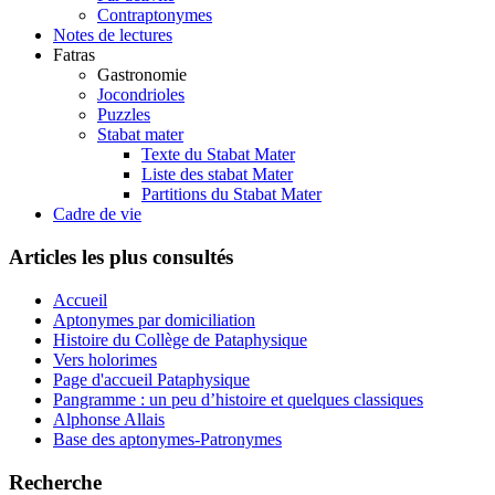
Contraptonymes
Notes de lectures
Fatras
Gastronomie
Jocondrioles
Puzzles
Stabat mater
Texte du Stabat Mater
Liste des stabat Mater
Partitions du Stabat Mater
Cadre de vie
Articles les plus consultés
Accueil
Aptonymes par domiciliation
Histoire du Collège de Pataphysique
Vers holorimes
Page d'accueil Pataphysique
Pangramme : un peu d’histoire et quelques classiques
Alphonse Allais
Base des aptonymes-Patronymes
Recherche