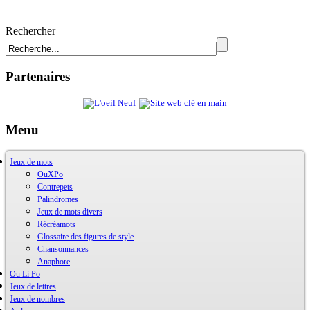
Rechercher
Partenaires
Menu
Jeux de mots
OuXPo
Contrepets
Palindromes
Jeux de mots divers
Récréamots
Glossaire des figures de style
Chansonnances
Anaphore
Ou Li Po
Jeux de lettres
OuLiPo
Jeux de nombres
Base de la Bibliothèque Oulipienne