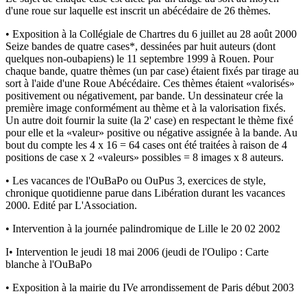
d'une roue sur laquelle est inscrit un abécédaire de 26 thèmes.
• Exposition à la Collégiale de Chartres du 6 juillet au 28 août 2000
Seize bandes de quatre cases*, dessinées par huit auteurs (dont
quelques non-oubapiens) le 11 septembre 1999 à Rouen. Pour
chaque bande, quatre thèmes (un par case) étaient fixés par tirage au
sort à l'aide d'une Roue Abécédaire. Ces thèmes étaient «valorisés»
positivement ou négativement, par bande. Un dessinateur crée la
première image conformément au thème et à la valorisation fixés.
Un autre doit fournir la suite (la 2' case) en respectant le thème fixé
pour elle et la «valeur» positive ou négative assignée à la bande. Au
bout du compte les 4 x 16 = 64 cases ont été traitées à raison de 4
positions de case x 2 «valeurs» possibles = 8 images x 8 auteurs.
• Les vacances de l'OuBaPo ou OuPus 3, exercices de style,
chronique quotidienne parue dans Libération durant les vacances
2000. Edité par L'Association.
• Intervention à la journée palindromique de Lille le 20 02 2002
I• Intervention le jeudi 18 mai 2006 (jeudi de l'Oulipo : Carte
blanche à l'OuBaPo
• Exposition à la mairie du IVe arrondissement de Paris début 2003