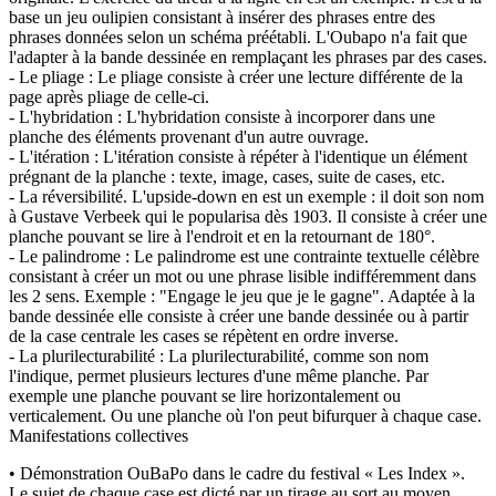
base un jeu oulipien consistant à insérer des phrases entre des
phrases données selon un schéma préétabli. L'Oubapo n'a fait que
l'adapter à la bande dessinée en remplaçant les phrases par des cases.
- Le pliage : Le pliage consiste à créer une lecture différente de la
page après pliage de celle-ci.
- L'hybridation : L'hybridation consiste à incorporer dans une
planche des éléments provenant d'un autre ouvrage.
- L'itération : L'itération consiste à répéter à l'identique un élément
prégnant de la planche : texte, image, cases, suite de cases, etc.
- La réversibilité. L'upside-down en est un exemple : il doit son nom
à Gustave Verbeek qui le popularisa dès 1903. Il consiste à créer une
planche pouvant se lire à l'endroit et en la retournant de 180°.
- Le palindrome : Le palindrome est une contrainte textuelle célèbre
consistant à créer un mot ou une phrase lisible indifféremment dans
les 2 sens. Exemple : "Engage le jeu que je le gagne". Adaptée à la
bande dessinée elle consiste à créer une bande dessinée ou à partir
de la case centrale les cases se répètent en ordre inverse.
- La plurilecturabilité : La plurilecturabilité, comme son nom
l'indique, permet plusieurs lectures d'une même planche. Par
exemple une planche pouvant se lire horizontalement ou
verticalement. Ou une planche où l'on peut bifurquer à chaque case.
Manifestations collectives
• Démonstration OuBaPo dans le cadre du festival « Les Index ».
Le sujet de chaque case est dicté par un tirage au sort au moyen