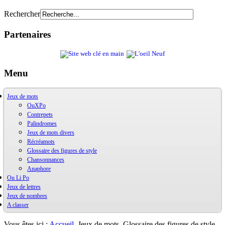
Rechercher
Partenaires
Menu
Jeux de mots
OuXPo
Contrepets
Palindromes
Jeux de mots divers
Récréamots
Glossaire des figures de style
Chansonnances
Anaphore
Ou Li Po
Jeux de lettres
OuLiPo
Jeux de nombres
Base de la Bibliothèque Oulipienne
A classer
Oulipiens
Ludimath
G. Perec
Base Ludimath
Ecrit par des oulipiens
Ludimaths : bibliographie
Bibliographie
Vous êtes ici :
Accueil
Jeux de mots
Glossaire des figures de style