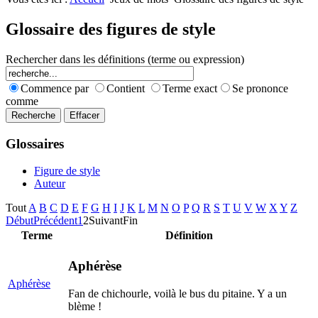
Nombres premiers
Les jeux
Carrés magiques
Alphabet
Glossaire des figures de style
Jouez carré
La vie mode d'emploi
Rechercher dans les définitions (terme ou expression)
Commence par
Contient
Terme exact
Se prononce
comme
Glossaires
Figure de style
Auteur
Tout
A
B
C
D
E
F
G
H
I
J
K
L
M
N
O
P
Q
R
S
T
U
V
W
X
Y
Z
Début
Précédent
1
2
Suivant
Fin
Terme
Définition
Aphérèse
Aphérèse
Fan de chichourle, voilà le bus du pitaine. Y a un
blème !