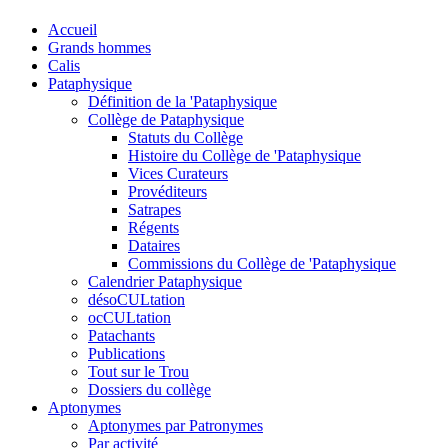
Accueil
Grands hommes
Calis
Pataphysique
Définition de la 'Pataphysique
Collège de Pataphysique
Statuts du Collège
Histoire du Collège de 'Pataphysique
Vices Curateurs
Provéditeurs
Satrapes
Régents
Dataires
Commissions du Collège de 'Pataphysique
Calendrier Pataphysique
désoCULtation
ocCULtation
Patachants
Publications
Tout sur le Trou
Dossiers du collège
Aptonymes
Aptonymes par Patronymes
Par activité