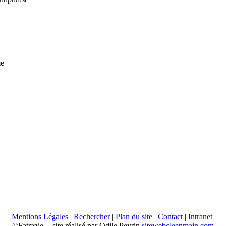
me
Mentions Légales
|
Rechercher
|
Plan du site
|
Contact
|
Intranet
©Fatrazie -- site réalisé par Odile Peyrin
sitewebcleenmain.com