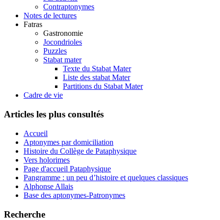
Contraptonymes
Notes de lectures
Fatras
Gastronomie
Jocondrioles
Puzzles
Stabat mater
Texte du Stabat Mater
Liste des stabat Mater
Partitions du Stabat Mater
Cadre de vie
Articles les plus consultés
Accueil
Aptonymes par domiciliation
Histoire du Collège de Pataphysique
Vers holorimes
Page d'accueil Pataphysique
Pangramme : un peu d’histoire et quelques classiques
Alphonse Allais
Base des aptonymes-Patronymes
Recherche