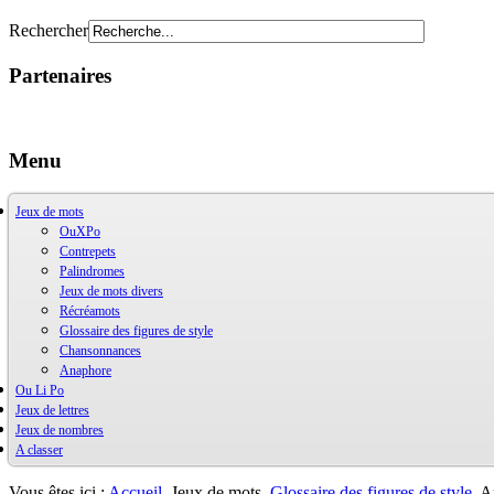
Rechercher
Partenaires
Menu
Jeux de mots
OuXPo
Contrepets
Palindromes
Jeux de mots divers
Récréamots
Glossaire des figures de style
Chansonnances
Anaphore
Ou Li Po
Jeux de lettres
OuLiPo
Jeux de nombres
Base de la Bibliothèque Oulipienne
A classer
Oulipiens
Ludimath
G. Perec
Base Ludimath
Ecrit par des oulipiens
Ludimaths : bibliographie
Bibliographie
Vous êtes ici :
Accueil
Jeux de mots
Glossaire des figures de style
A