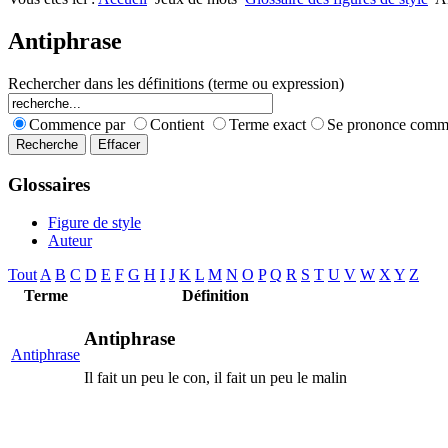
Nombres premiers
Les jeux
Carrés magiques
Alphabet
Antiphrase
Jouez carré
La vie mode d'emploi
Rechercher dans les définitions (terme ou expression)
Commence par
Contient
Terme exact
Se prononce com
Glossaires
Figure de style
Auteur
Tout
A
B
C
D
E
F
G
H
I
J
K
L
M
N
O
P
Q
R
S
T
U
V
W
X
Y
Z
Terme
Définition
Antiphrase
Antiphrase
Il fait un peu le con, il fait un peu le malin