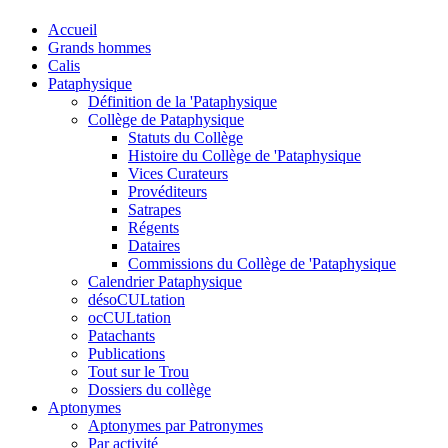
Accueil
Grands hommes
Calis
Pataphysique
Définition de la 'Pataphysique
Collège de Pataphysique
Statuts du Collège
Histoire du Collège de 'Pataphysique
Vices Curateurs
Provéditeurs
Satrapes
Régents
Dataires
Commissions du Collège de 'Pataphysique
Calendrier Pataphysique
désoCULtation
ocCULtation
Patachants
Publications
Tout sur le Trou
Dossiers du collège
Aptonymes
Aptonymes par Patronymes
Par activité