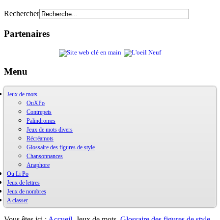
Rechercher
Partenaires
Menu
Jeux de mots
OuXPo
Contrepets
Palindromes
Jeux de mots divers
Récréamots
Glossaire des figures de style
Chansonnances
Anaphore
Ou Li Po
Jeux de lettres
OuLiPo
Jeux de nombres
Base de la Bibliothèque Oulipienne
A classer
Oulipiens
Ludimath
G. Perec
Base Ludimath
Ecrit par des oulipiens
Ludimaths : bibliographie
Bibliographie
Vous êtes ici :
Accueil
Jeux de mots
Glossaire des figures de style