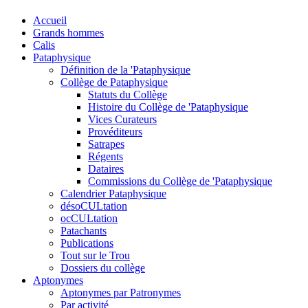
Accueil
Grands hommes
Calis
Pataphysique
Définition de la 'Pataphysique
Collège de Pataphysique
Statuts du Collège
Histoire du Collège de 'Pataphysique
Vices Curateurs
Provéditeurs
Satrapes
Régents
Dataires
Commissions du Collège de 'Pataphysique
Calendrier Pataphysique
désoCULtation
ocCULtation
Patachants
Publications
Tout sur le Trou
Dossiers du collège
Aptonymes
Aptonymes par Patronymes
Par activité