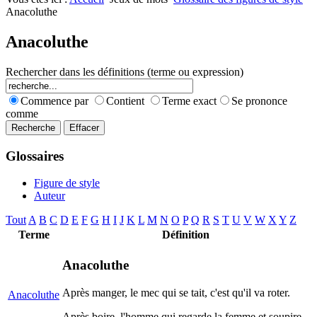
Nombres premiers
Les jeux
Anacoluthe
Carrés magiques
Alphabet
Jouez carré
La vie mode d'emploi
Anacoluthe
Rechercher dans les définitions (terme ou expression)
Commence par
Contient
Terme exact
Se prononce
comme
Glossaires
Figure de style
Auteur
Tout
A
B
C
D
E
F
G
H
I
J
K
L
M
N
O
P
Q
R
S
T
U
V
W
X
Y
Z
Terme
Définition
Anacoluthe
Après manger, le mec qui se tait, c'est qu'il va roter.
Anacoluthe
Après boire, l'homme qui regarde la femme et soupire,