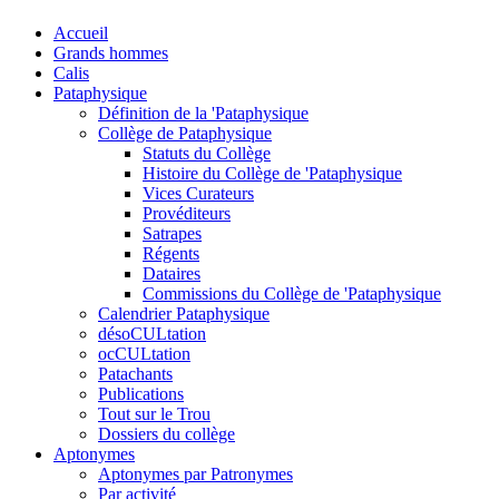
Accueil
Grands hommes
Calis
Pataphysique
Définition de la 'Pataphysique
Collège de Pataphysique
Statuts du Collège
Histoire du Collège de 'Pataphysique
Vices Curateurs
Provéditeurs
Satrapes
Régents
Dataires
Commissions du Collège de 'Pataphysique
Calendrier Pataphysique
désoCULtation
ocCULtation
Patachants
Publications
Tout sur le Trou
Dossiers du collège
Aptonymes
Aptonymes par Patronymes
Par activité