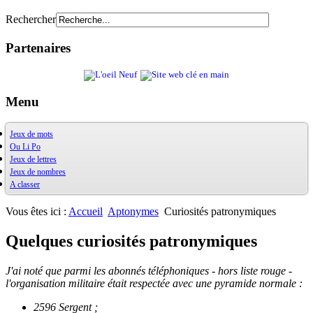
Rechercher
Partenaires
Menu
Jeux de mots
Ou Li Po
OuXPo
Jeux de lettres
Contrepets
OuLiPo
Jeux de nombres
Palindromes
Base de la Bibliothèque Oulipienne
A classer
Jeux de mots divers
Oulipiens
Ludimath
Récréamots
G. Perec
Base Ludimath
Glossaire des figures de style
Ecrit par des oulipiens
Ludimaths : bibliographie
Bibliographie
Vous êtes ici :
Accueil
Aptonymes
Curiosités patronymiques
Chansonnances
Nombres premiers
Les jeux
Anaphore
Carrés magiques
Alphabet
Quelques curiosités patronymiques
Jouez carré
La vie mode d'emploi
J'ai noté que parmi les abonnés téléphoniques - hors liste rouge -
l'organisation militaire était respectée avec une pyramide normale :
2596 Sergent ;