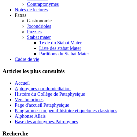
Contraptonymes
Notes de lectures
Fatras
Gastronomie
Jocondrioles
Puzzles
Stabat mater
Texte du Stabat Mater
Liste des stabat Mater
Partitions du Stabat Mater
Cadre de vie
Articles les plus consultés
Accueil
Aptonymes par domiciliation
Histoire du Collège de Pataphysique
Vers holorimes
Page d'accueil Pataphysique
Pangramme : un peu d’histoire et quelques classiques
Alphonse Allais
Base des aptonymes-Patronymes
Recherche