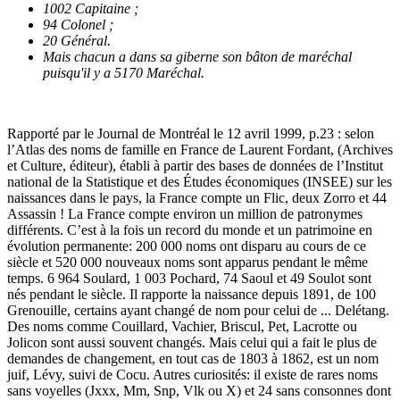
1002 Capitaine ;
94 Colonel ;
20 Général.
Mais chacun a dans sa giberne son bâton de maréchal
puisqu'il y a 5170 Maréchal.
Rapporté par le Journal de Montréal le 12 avril 1999, p.23 : selon
l’Atlas des noms de famille en France de Laurent Fordant, (Archives
et Culture, éditeur), établi à partir des bases de données de l’Institut
national de la Statistique et des Études économiques (INSEE) sur les
naissances dans le pays, la France compte un Flic, deux Zorro et 44
Assassin ! La France compte environ un million de patronymes
différents. C’est à la fois un record du monde et un patrimoine en
évolution permanente: 200 000 noms ont disparu au cours de ce
siècle et 520 000 nouveaux noms sont apparus pendant le même
temps. 6 964 Soulard, 1 003 Pochard, 74 Saoul et 49 Soulot sont
nés pendant le siècle. Il rapporte la naissance depuis 1891, de 100
Grenouille, certains ayant changé de nom pour celui de ... Delétang.
Des noms comme Couillard, Vachier, Briscul, Pet, Lacrotte ou
Jolicon sont aussi souvent changés. Mais celui qui a fait le plus de
demandes de changement, en tout cas de 1803 à 1862, est un nom
juif, Lévy, suivi de Cocu. Autres curiosités: il existe de rares noms
sans voyelles (Jxxx, Mm, Snp, Vlk ou X) et 24 sans consonnes dont